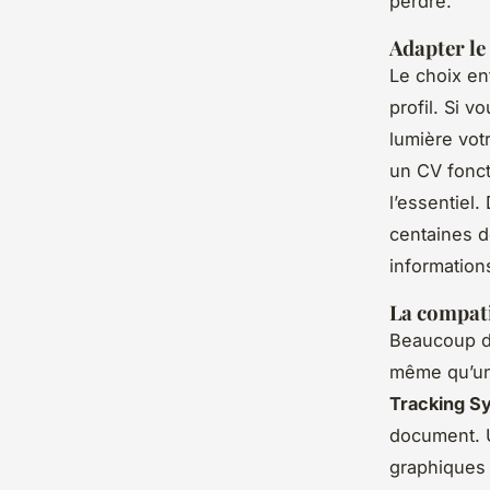
perdre.
Adapter le
Le choix e
profil. Si v
lumière vot
un CV fonct
l’essentiel.
centaines d
informations
La compati
Beaucoup d’
même qu’un 
Tracking S
document. 
graphiques 