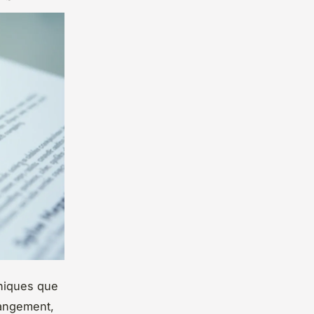
niques que
hangement,