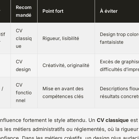
Recom
r
Point fort
À éviter
mandé
CV
tif
Design trop color
classiq
Rigueur, lisibilité
r
fantaisiste
ue
CV
Excès de graphi
Créativité, originalité
design
difficultés d’impr
CV
 /
Mise en avant des
Descriptions flo
fonctio
compétences clés
résultats concret
nnel
influence fortement le style attendu. Un
CV classique
est
s les métiers administratifs ou réglementés, où la rigueur
confiance. Dans les métiers créatifs, un design plus audac