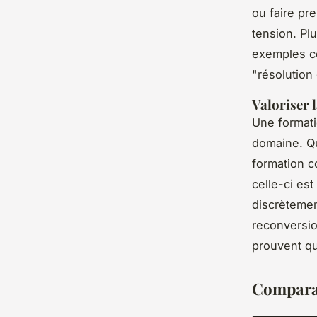
ou faire pr
tension. Plu
exemples co
"résolution 
Valoriser 
Une formati
domaine. Qu
formation c
celle-ci es
discrètement
reconversio
prouvent que
Comparati