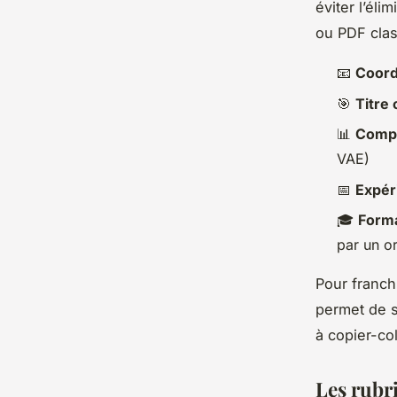
éviter l’él
ou PDF clas
📧
Coord
🎯
Titre 
📊
Compé
VAE)
📅
Expér
🎓
Form
par un o
Pour franch
permet de s
à copier-col
Les rubri