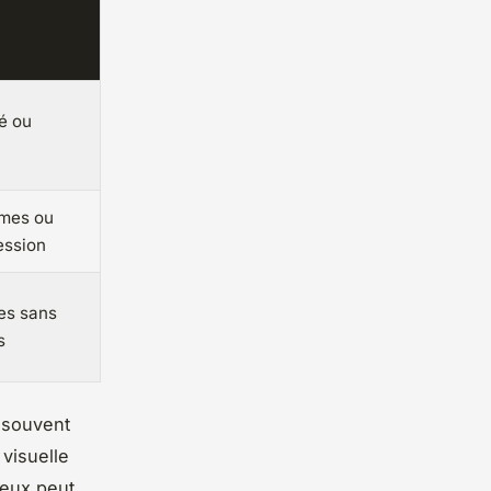
é ou
smes ou
ession
ues sans
s
 souvent
 visuelle
ieux peut