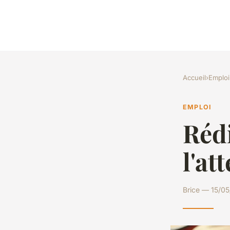
Accueil
›
Emploi
EMPLOI
Rédi
l'at
Brice — 15/05