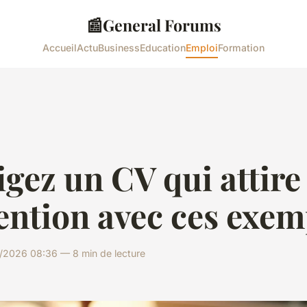
📰
General Forums
Accueil
Actu
Business
Education
Emploi
Formation
gez un CV qui attire
tention avec ces exe
/2026 08:36 — 8 min de lecture