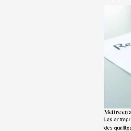
Mettre en a
Les entrepr
des
qualit