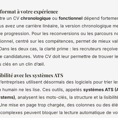
 format à votre expérience
ntre un CV
chronologique
ou
fonctionnel
dépend fortemen
ous avez une carrière linéaire, la version chronologique m
re progression. Pour les reconversions ou les parcours no
ionnel, centré sur les compétences, permet de mieux val
 Dans les deux cas, la clarté prime : les recruteurs reçoiv
e candidatures. Votre CV doit leur permettre de trouver l
 clés en un clin d’œil.
bilité avec les systèmes ATS
entreprises utilisent désormais des logiciels pour trier l
humain ne les lise. Ces outils, appelés
systèmes ATS (A
ystems)
, analysent les mots-clés, la structure et la lisibili
Une mise en page trop chargée, des colonnes ou des él
complexes peuvent bloquer la lecture automatique de vo