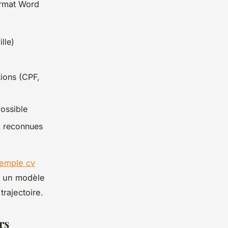
ormat Word
lle)
tions (CPF,
possible
si reconnues
emple cv
s un modèle
trajectoire.
rs