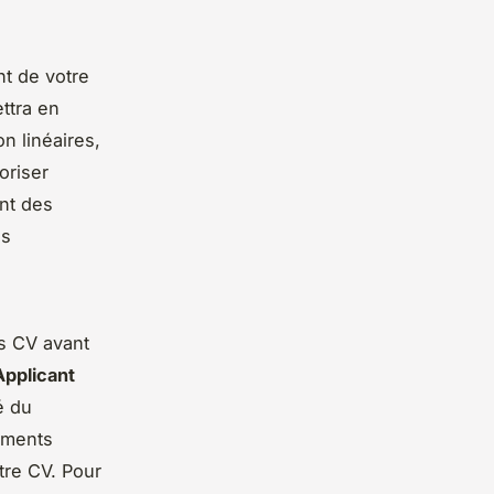
t de votre
ettra en
n linéaires,
oriser
ent des
es
es CV avant
pplicant
té du
éments
tre CV. Pour