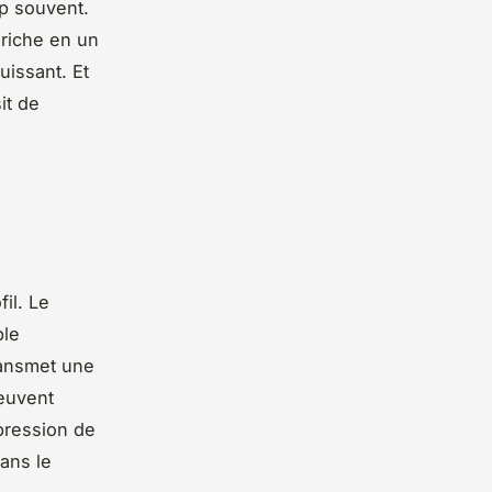
op souvent.
 riche en un
uissant. Et
it de
il. Le
ple
ransmet une
peuvent
pression de
sans le