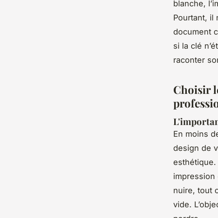
blanche, l’
Pourtant, il
document cl
si la clé n’
raconter so
Choisir 
professi
L'importan
En moins de
design de v
esthétique.
impression 
nuire, tout
vide. L’obj