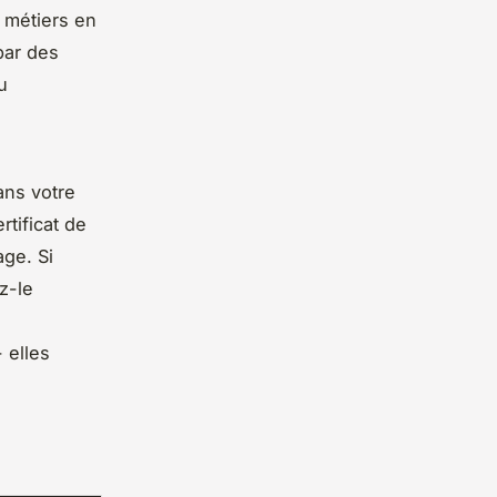
 métiers en
 par des
u
ans votre
tificat de
ge. Si
z-le
 elles