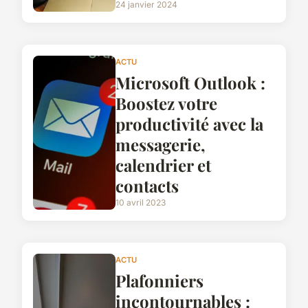
24 janvier 2024
ACTU
Microsoft Outlook :
Boostez votre
productivité avec la
messagerie,
calendrier et
contacts
10 avril 2023
ACTU
Plafonniers
incontournables :