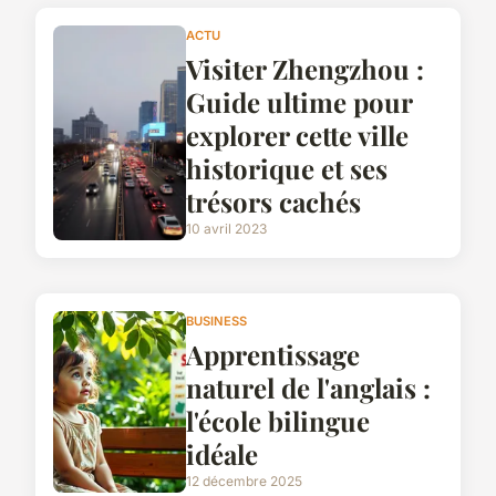
ACTU
Visiter Zhengzhou :
Guide ultime pour
explorer cette ville
historique et ses
trésors cachés
10 avril 2023
BUSINESS
Apprentissage
naturel de l'anglais :
l'école bilingue
idéale
12 décembre 2025