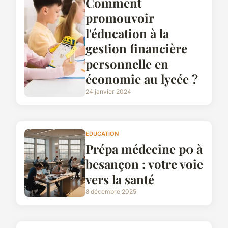
Comment
promouvoir
l'éducation à la
gestion financière
personnelle en
économie au lycée ?
24 janvier 2024
EDUCATION
Prépa médecine p0 à
besançon : votre voie
vers la santé
8 décembre 2025