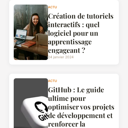
ACTU
Création de tutoriels
interactifs : quel
logiciel pour un
apprentissage
engageant ?
24 janvier 2024
ACTU
GitHub : Le guide
ultime pour
optimiser vos projets
de développement et
renforcer la