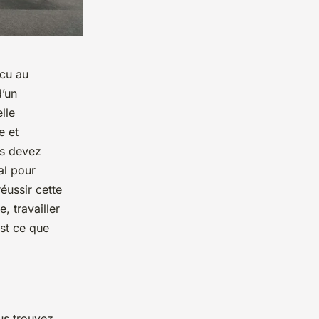
écu au
d’un
lle
e et
us devez
al pour
éussir cette
, travailler
st ce que
us trouvez