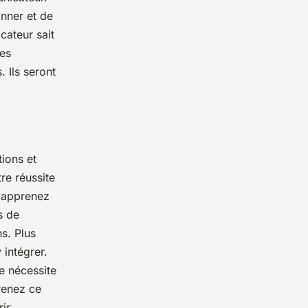
nner et de
cateur sait
es
. Ils seront
tions et
re réussite
t apprenez
s de
ns. Plus
 intégrer.
e nécessite
renez ce
ir.