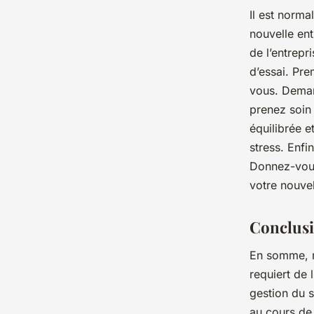
Il est norma
nouvelle ent
de l’entrepr
d’essai. Pr
vous. Deman
prenez soin
équilibrée e
stress. Enfi
Donnez-vous
votre nouve
Conclus
En somme, ré
requiert de 
gestion du s
au cours de