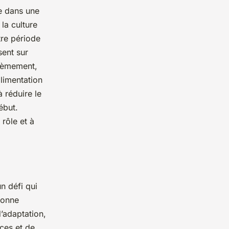
ée dans une
 la culture
tre période
sent sur
xièmement,
limentation
 réduire le
ébut.
rôle et à
n défi qui
bonne
’adaptation,
ces et de