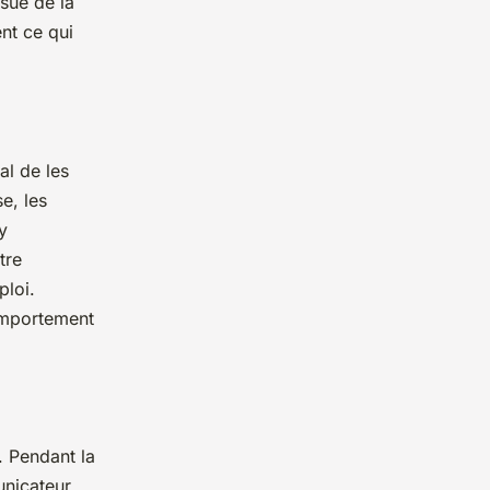
ssue de la
nt ce qui
al de les
se, les
y
tre
ploi.
omportement
. Pendant la
unicateur.