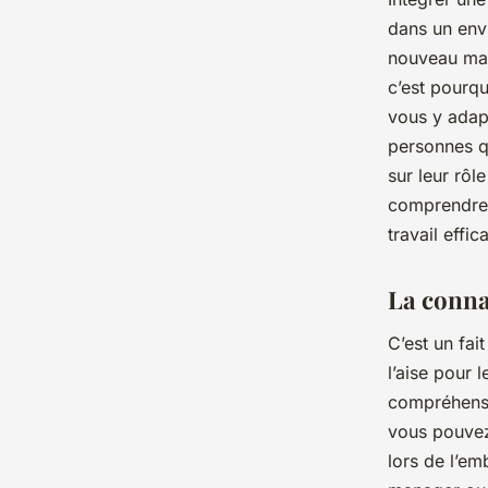
dans un env
nouveau man
c’est pourqu
vous y adap
personnes q
sur leur rôl
comprendre c
travail effic
La conna
C’est un fai
l’aise pour 
compréhensio
vous pouvez
lors de l’e