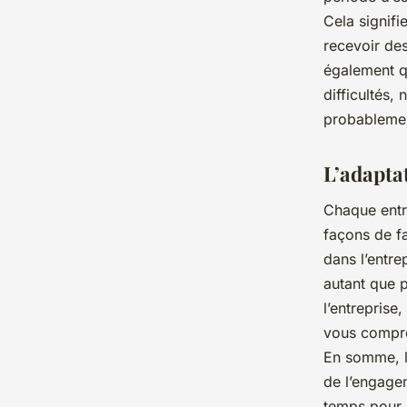
Cela signif
recevoir de
également q
difficultés,
probablemen
L’adaptat
Chaque entre
façons de fa
dans l’entre
autant que p
l’entreprise
vous compren
En somme, la
de l’engagem
temps pour 