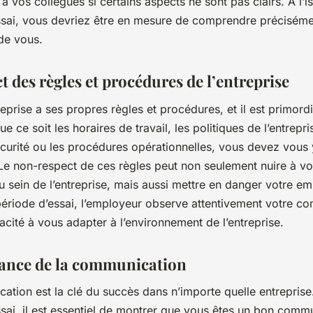
 vos collègues si certains aspects ne sont pas clairs. A l’i
ssai, vous devriez être en mesure de comprendre préciséme
de vous.
t des règles et procédures de l’entreprise
prise a ses propres règles et procédures, et il est primordi
e ce soit les horaires de travail, les politiques de l’entrepri
écurité ou les procédures opérationnelles, vous devez vous 
Le non-respect de ces règles peut non seulement nuire à vo
u sein de l’entreprise, mais aussi mettre en danger votre em
période d’essai, l’employeur observe attentivement votre c
acité à vous adapter à l’environnement de l’entreprise.
ance de la communication
tion est la clé du succès dans n’importe quelle entreprise
sai, il est essentiel de montrer que vous êtes un bon comm