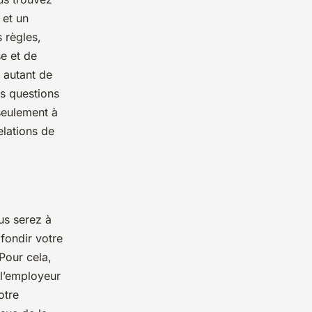
 et un
 règles,
se et de
 autant de
s questions
 seulement à
elations de
ous serez à
ofondir votre
Pour cela,
 l’employeur
otre