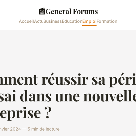
📰
General Forums
Accueil
Actu
Business
Education
Emploi
Formation
ment réussir sa pér
sai dans une nouvell
eprise ?
nvier 2024 — 5 min de lecture