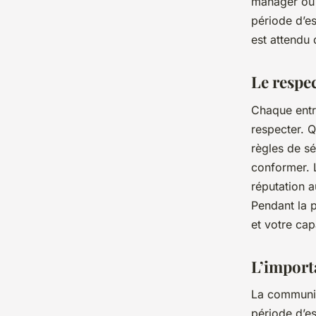
manager ou à
période d’e
est attendu 
Le respec
Chaque entre
respecter. Qu
règles de s
conformer. 
réputation a
Pendant la 
et votre cap
L’import
La communica
période d’es