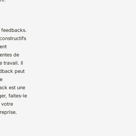
s feedbacks.
constructifs
ent
tentes de
travail. Il
edback peut
re
ack est une
r, faites-le
 votre
reprise.