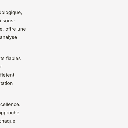
dologique,
i sous-
e, offre une
'analyse
ts fiables
r
flètent
tation
xcellence.
 approche
 chaque