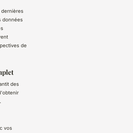
 dernières
s données
es
vent
spectives de
mplet
antit des
'obtenir
.
ec vos