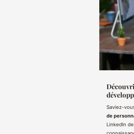
Découvrir
développ
Saviez-vous
de personna
LinkedIn de
connaissanc