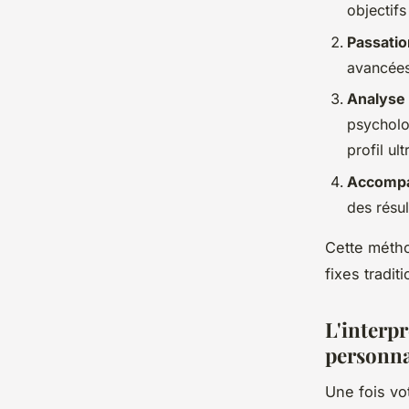
objectifs
Passatio
avancées
Analyse 
psycholo
profil ul
Accompa
des résul
Cette métho
fixes tradit
L'interpr
personna
Une fois vo