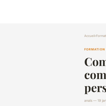
Accueil
›
Format
FORMATION
Com
comp
per
anaïs — 19 ja