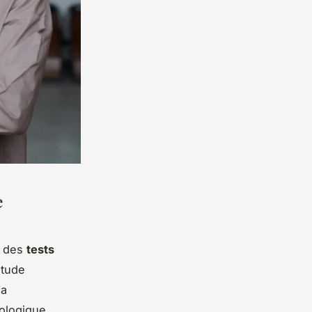
e
s des
tests
étude
la
hologique