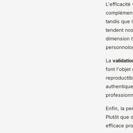
L'efficacité
complémenta
tandis que 
tendent nos
dimension t
personnolo
La
validatio
font l'obje
reproductibi
authentique
professionn
Enfin, la pe
Plutôt que 
efficace pr