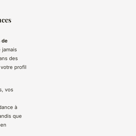
nces
s de
 jamais
dans des
votre profil
s, vos
ndance à
tandis que
 en