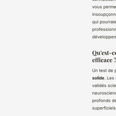
vous perme
insoupçonn
qui pourrai
professionn
développem
Qu'est-c
efficace 
Un test de 
solide
. Les
validés sci
neuroscienc
profonds de
superficiels