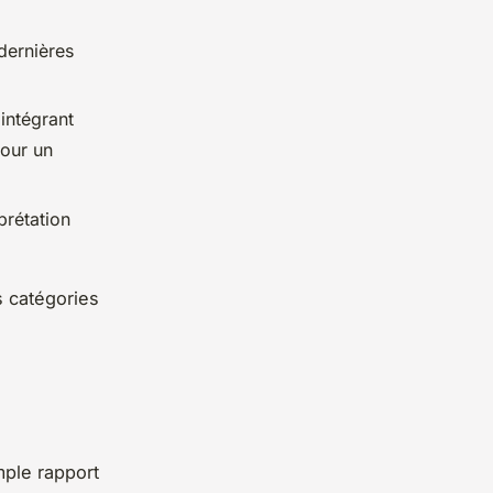
 dernières
intégrant
pour un
prétation
s catégories
mple rapport