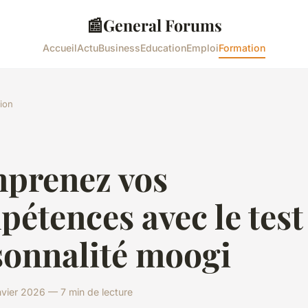
📰
General Forums
Accueil
Actu
Business
Education
Emploi
Formation
ion
prenez vos
étences avec le test
sonnalité moogi
nvier 2026 — 7 min de lecture