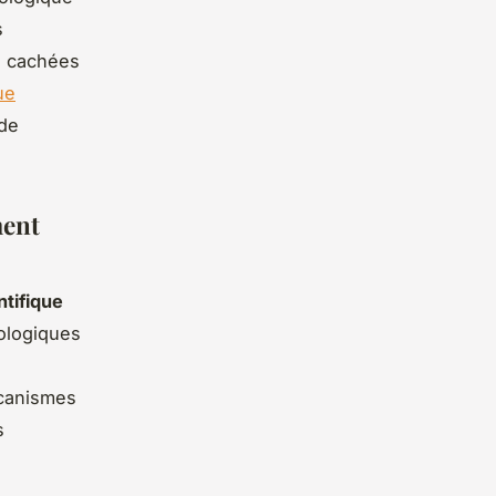
s
s cachées
ue
 de
ment
ntifique
hologiques
écanismes
s