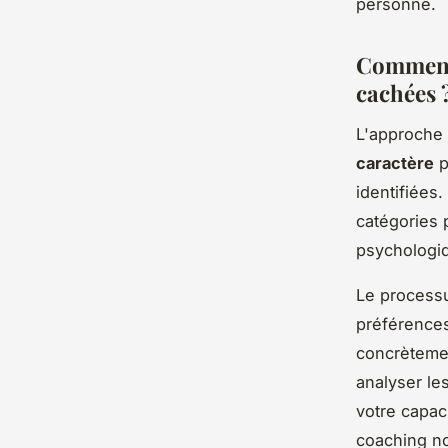
personne.
Comment 
cachées 
L'approche
caractère
p
identifiées
catégories 
psychologi
Le processu
préférences
concrèteme
analyser les
votre capac
coaching no